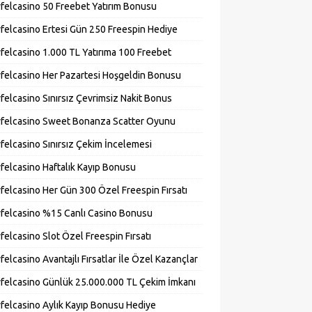
felcasino 50 Freebet Yatırım Bonusu
felcasino Ertesi Gün 250 Freespin Hediye
felcasino 1.000 TL Yatırıma 100 Freebet
felcasino Her Pazartesi Hoşgeldin Bonusu
felcasino Sınırsız Çevrimsiz Nakit Bonus
felcasino Sweet Bonanza Scatter Oyunu
felcasino Sınırsız Çekim İncelemesi
felcasino Haftalık Kayıp Bonusu
felcasino Her Gün 300 Özel Freespin Fırsatı
felcasino %15 Canlı Casino Bonusu
felcasino Slot Özel Freespin Fırsatı
felcasino Avantajlı Fırsatlar İle Özel Kazançlar
felcasino Günlük 25.000.000 TL Çekim İmkanı
felcasino Aylık Kayıp Bonusu Hediye