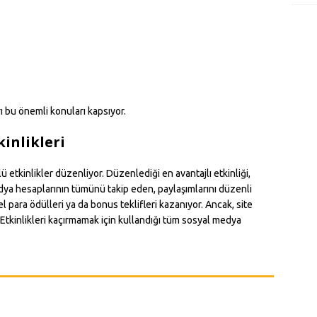
ı bu önemli konuları kapsıyor.
inlikleri
 etkinlikler düzenliyor. Düzenlediği en avantajlı etkinliği,
dya hesaplarının tümünü takip eden, paylaşımlarını düzenli
 para ödülleri ya da bonus teklifleri kazanıyor. Ancak, site
 Etkinlikleri kaçırmamak için kullandığı tüm sosyal medya