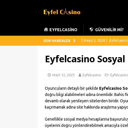
EYFELCASINO
GÜVENILIR MI?
[ Mayıs 5, 2026 ]
Eyfelcasin
SON HABERLER
HABERLER
Eyfelcasino Sosyal
[ Nisan 28, 2026 ]
Eyfelcasin
HABERLER
Mart 12, 2025
Eyfelcasino
Eyfelcasin
[ Nisan 13, 2026 ]
Eyfelcasin
Oyuncuların detaylı bir şekilde
Eyfelcasino So
[ Mart 31, 2026 ]
Eyfelcasin
doğru bilgi alabilmeleri adına önemlidir. Bahis f
[ Haziran 18, 2026 ]
Eyfelca
devamlı olarak yenileyen sitelerden biridir. Oyu
kaçırmamak adına site hakkında araştırma yapıyo
HABERLER
Genellikle sosyal medya hesaplarına başvuruluyor
üyelerini doğru yönlendirebilmek amacıyla özel 