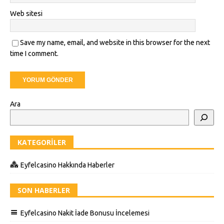
Web sitesi
Save my name, email, and website in this browser for the next
time I comment.
Ara
KATEGORILER
Eyfelcasino Hakkında Haberler
SON HABERLER
Eyfelcasino Nakit İade Bonusu İncelemesi