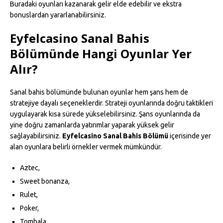
Buradaki oyunları kazanarak gelir elde edebilir ve ekstra
bonuslardan yararlanabilirsiniz.
Eyfelcasino Sanal Bahis
Bölümünde Hangi Oyunlar Yer
Alır?
Sanal bahis bölümünde bulunan oyunlar hem şans hem de
stratejiye dayalı seçeneklerdir. Strateji oyunlarında doğru taktikleri
uygulayarak kısa sürede yükselebilirsiniz. Şans oyunlarında da
yine doğru zamanlarda yatırımlar yaparak yüksek gelir
sağlayabilirsiniz.
Eyfelcasino Sanal Bahis Bölümü
içerisinde yer
alan oyunlara belirli örnekler vermek mümkündür.
Aztec,
Sweet bonanza,
Rulet,
Poker,
Tombala,