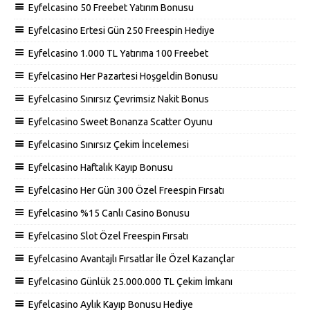
Eyfelcasino 50 Freebet Yatırım Bonusu
Eyfelcasino Ertesi Gün 250 Freespin Hediye
Eyfelcasino 1.000 TL Yatırıma 100 Freebet
Eyfelcasino Her Pazartesi Hoşgeldin Bonusu
Eyfelcasino Sınırsız Çevrimsiz Nakit Bonus
Eyfelcasino Sweet Bonanza Scatter Oyunu
Eyfelcasino Sınırsız Çekim İncelemesi
Eyfelcasino Haftalık Kayıp Bonusu
Eyfelcasino Her Gün 300 Özel Freespin Fırsatı
Eyfelcasino %15 Canlı Casino Bonusu
Eyfelcasino Slot Özel Freespin Fırsatı
Eyfelcasino Avantajlı Fırsatlar İle Özel Kazançlar
Eyfelcasino Günlük 25.000.000 TL Çekim İmkanı
Eyfelcasino Aylık Kayıp Bonusu Hediye