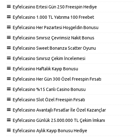
Eyfelcasino Ertesi Gün 250 Freespin Hediye
Eyfelcasino 1.000 TL Yatırıma 100 Freebet
Eyfelcasino Her Pazartesi Hoşgeldin Bonusu
Eyfelcasino Sınırsız Çevrimsiz Nakit Bonus
Eyfelcasino Sweet Bonanza Scatter Oyunu
Eyfelcasino Sınırsız Çekim İncelemesi
Eyfelcasino Haftalık Kayıp Bonusu
Eyfelcasino Her Gün 300 Özel Freespin Fırsatı
Eyfelcasino %15 Canlı Casino Bonusu
Eyfelcasino Slot Özel Freespin Fırsatı
Eyfelcasino Avantajlı Fırsatlar İle Özel Kazançlar
Eyfelcasino Günlük 25.000.000 TL Çekim İmkanı
Eyfelcasino Aylık Kayıp Bonusu Hediye