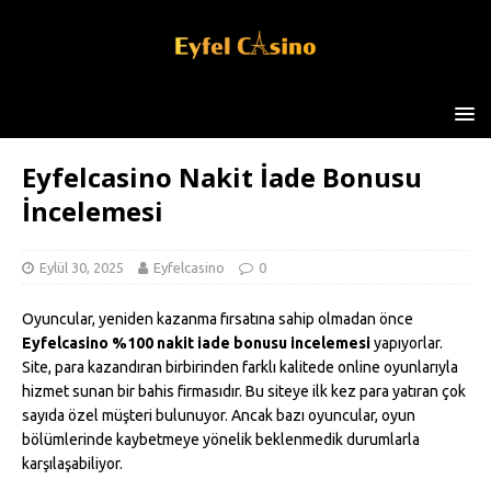
Eyfelcasino Nakit İade Bonusu
İncelemesi
Eylül 30, 2025
Eyfelcasino
0
Oyuncular, yeniden kazanma fırsatına sahip olmadan önce
Eyfelcasino %100 nakit iade bonusu incelemesi
yapıyorlar.
Site, para kazandıran birbirinden farklı kalitede online oyunlarıyla
hizmet sunan bir bahis firmasıdır. Bu siteye ilk kez para yatıran çok
sayıda özel müşteri bulunuyor. Ancak bazı oyuncular, oyun
bölümlerinde kaybetmeye yönelik beklenmedik durumlarla
karşılaşabiliyor.