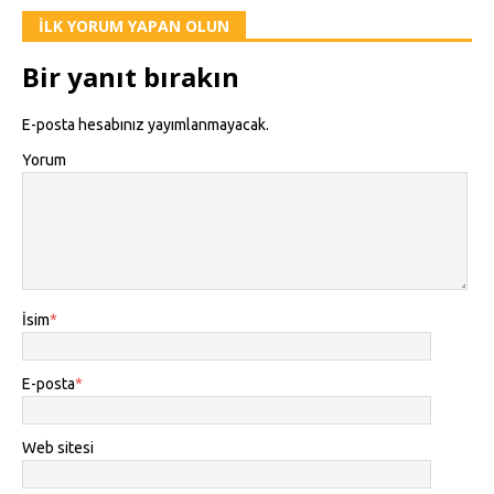
İLK YORUM YAPAN OLUN
Bir yanıt bırakın
E-posta hesabınız yayımlanmayacak.
Yorum
İsim
*
E-posta
*
Web sitesi