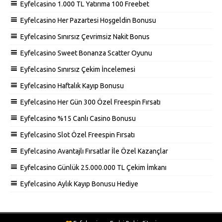
Eyfelcasino 1.000 TL Yatırıma 100 Freebet
Eyfelcasino Her Pazartesi Hoşgeldin Bonusu
Eyfelcasino Sınırsız Çevrimsiz Nakit Bonus
Eyfelcasino Sweet Bonanza Scatter Oyunu
Eyfelcasino Sınırsız Çekim İncelemesi
Eyfelcasino Haftalık Kayıp Bonusu
Eyfelcasino Her Gün 300 Özel Freespin Fırsatı
Eyfelcasino %15 Canlı Casino Bonusu
Eyfelcasino Slot Özel Freespin Fırsatı
Eyfelcasino Avantajlı Fırsatlar İle Özel Kazançlar
Eyfelcasino Günlük 25.000.000 TL Çekim İmkanı
Eyfelcasino Aylık Kayıp Bonusu Hediye