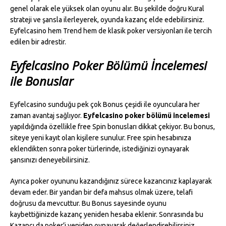
genel olarak ele yüksek olan oyunu alır. Bu şekilde doğru Kural
strateji ve şansla ilerleyerek, oyunda kazanç elde edebilirsiniz.
Eyfelcasino hem Trend hem de klasik poker versiyonları ile tercih
edilen bir adrestir.
Eyfelcasino Poker Bölümü İncelemesi
ile Bonuslar
Eyfelcasino sunduğu pek çok Bonus çeşidi ile oyunculara her
zaman avantaj sağlıyor.
Eyfelcasino poker bölümü incelemesi
yapıldığında özellikle free Spin bonusları dikkat çekiyor. Bu bonus,
siteye yeni kayıt olan kişilere sunulur. Free spin hesabınıza
eklendikten sonra poker türlerinde, istediğinizi oynayarak
şansınızı deneyebilirsiniz.
Ayrıca poker oyununu kazandığınız sürece kazancınız kaplayarak
devam eder. Bir yandan bir defa mahsus olmak üzere, telafi
doğrusu da mevcuttur. Bu Bonus sayesinde oyunu
kaybettiğinizde kazanç yeniden hesaba eklenir. Sonrasında bu
Kazancı da poker’i yeniden oynayarak değerlendirebilirsiniz.