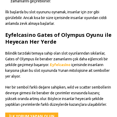
zamanlarını geçirebilirler.
İlk başlarda bu slot oyununu oynamak, insanlar için zor gibi
görülebilir. Ancak kısa bir süre içerisinde insanlar oyundan ciddi
anlamda zevk almaya başlarlar.
Eyfelcasino Gates of Olympus Oyunu ile
Heyecan Her Yerde
Bilindik tarzdaki temaya sahip olan slot oyunlarından sıkılanlar,
Gates of Olympus ile beraber zamanlarını çok daha eğlenceli bir
şekilde geçirmeyi başarıyor.
Eyfelcasino
içerisinde insanların
karşısına çıkan bu slot oyununda Yunan mitolojisine ait semboller
yer alıyor.
Her bir sembol farklı değere sahipken, wild ve scatter sembollerin
devreye girmesi ile beraber de çevrimler esnasında kazanç
yüksek oranda artmış olur. Böylece insanlar heyecanlı şekilde
yaptıkları çevrimlerde farklı düzeylerde kazançlara ulaşabilirler.
İLK YORUM YAPAN OLUN